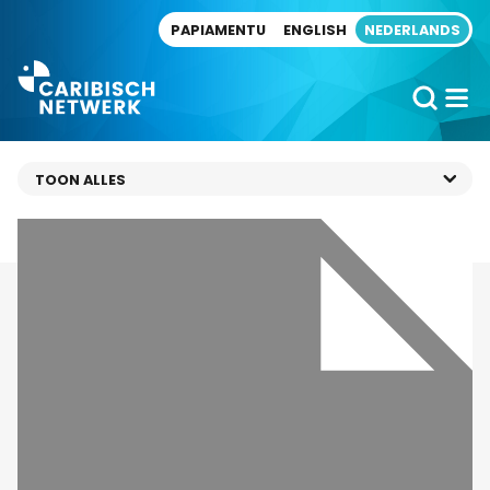
Direct naar artikel
PAPIAMENTU
ENGLISH
NEDERLANDS