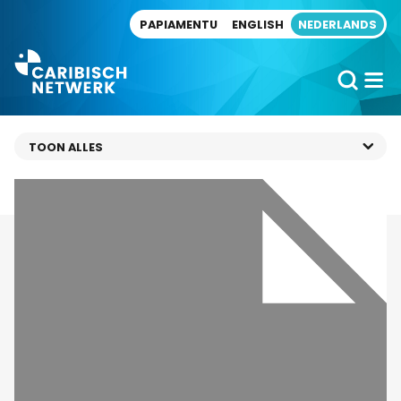
Direct naar artikel
PAPIAMENTU
ENGLISH
NEDERLANDS