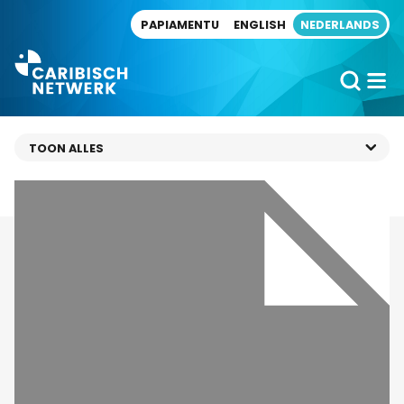
Direct naar artikel
PAPIAMENTU
ENGLISH
NEDERLANDS