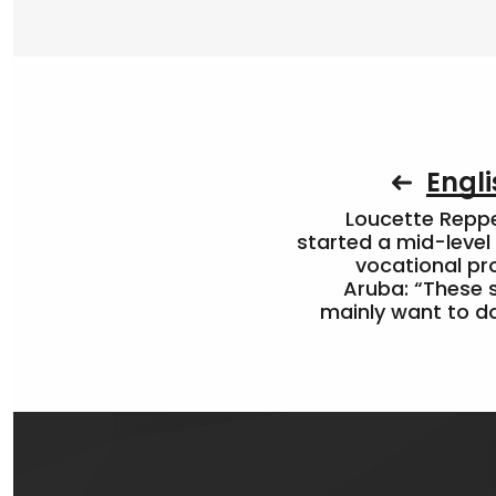
Engli
Loucette Rep
started a mid-level
vocational pr
Aruba: “These 
mainly want to do