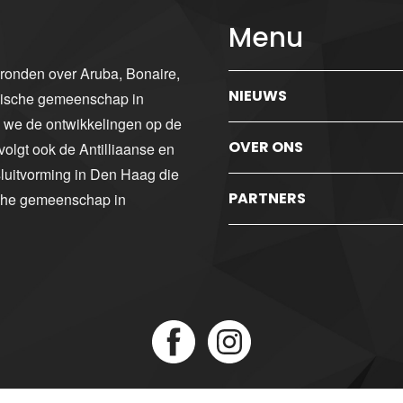
Menu
gronden over Aruba, Bonaire,
NIEUWS
ibische gemeenschap in
n we de ontwikkelingen op de
OVER ONS
volgt ook de Antilliaanse en
luitvorming in Den Haag die
PARTNERS
sche gemeenschap in