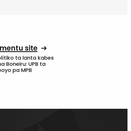
mentu site
olítiko ta lanta kabes
a Boneiru: UPB ta
apoyo pa MPB