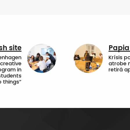
sh site
Papia
penhagen
Krísis p
 creative
atrobe n
ogram in
retirá 
students
 things”