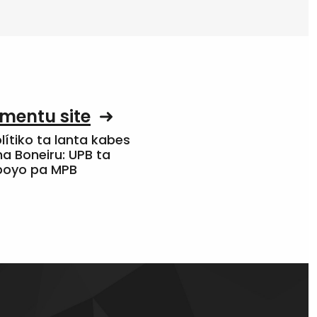
mentu site
olítiko ta lanta kabes
a Boneiru: UPB ta
apoyo pa MPB