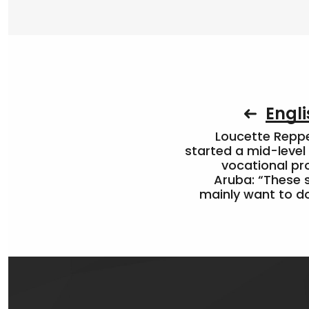
Engli
Loucette Rep
started a mid-level
vocational pr
Aruba: “These 
mainly want to do