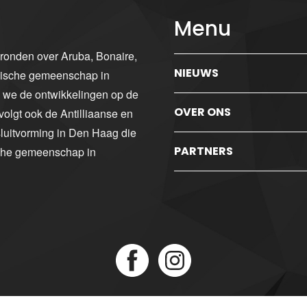
Menu
gronden over Aruba, Bonaire,
NIEUWS
ibische gemeenschap in
n we de ontwikkelingen op de
OVER ONS
volgt ook de Antilliaanse en
luitvorming in Den Haag die
PARTNERS
sche gemeenschap in