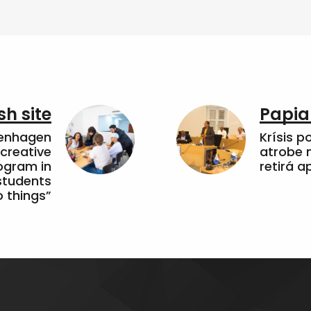
sh site
Papia
penhagen
Krísis p
 creative
atrobe n
ogram in
retirá 
students
 things”