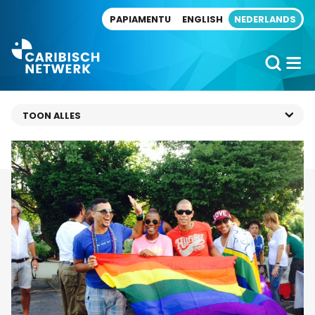
Direct naar artikel
PAPIAMENTU
ENGLISH
NEDERLANDS