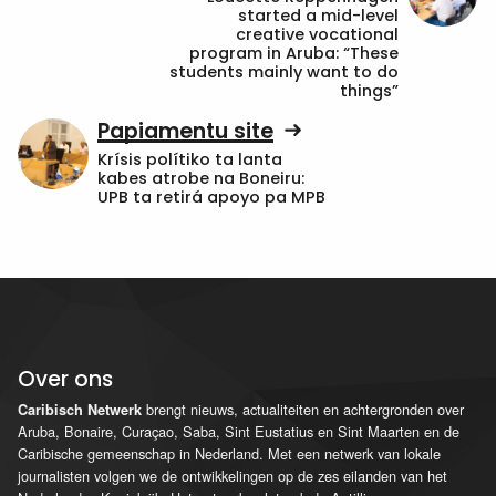
started a mid-level
creative vocational
program in Aruba: “These
students mainly want to do
things”
Papiamentu site
Krísis polítiko ta lanta
kabes atrobe na Boneiru:
UPB ta retirá apoyo pa MPB
Over ons
brengt nieuws, actualiteiten en achtergronden over
Caribisch Netwerk
Aruba, Bonaire, Curaçao, Saba, Sint Eustatius en Sint Maarten en de
Caribische gemeenschap in Nederland. Met een netwerk van lokale
journalisten volgen we de ontwikkelingen op de zes eilanden van het