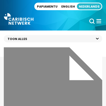
Direct naar artikel
PAPIAMENTU
ENGLISH
NEDERLANDS