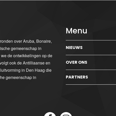
Menu
gronden over Aruba, Bonaire,
NIEUWS
ibische gemeenschap in
n we de ontwikkelingen op de
OVER ONS
volgt ook de Antilliaanse en
luitvorming in Den Haag die
PARTNERS
sche gemeenschap in