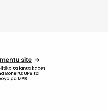
mentu site
olítiko ta lanta kabes
a Boneiru: UPB ta
apoyo pa MPB