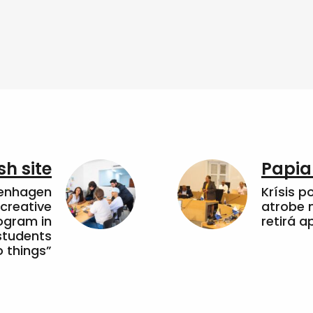
sh site
Papia
penhagen
Krísis p
 creative
atrobe n
ogram in
retirá 
students
 things”