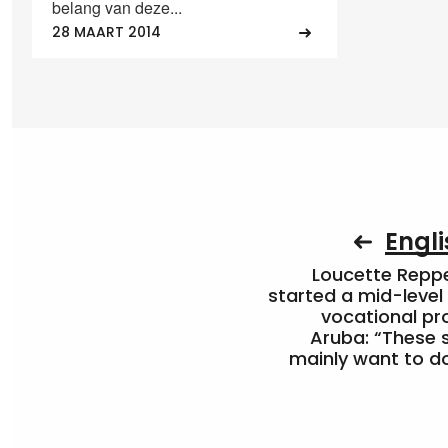
belang van deze...
28 MAART 2014
Engli
Loucette Rep
started a mid-level
vocational pr
Aruba: “These 
mainly want to do