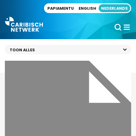
Direct naar artikel
PAPIAMENTU
ENGLISH
NEDERLANDS