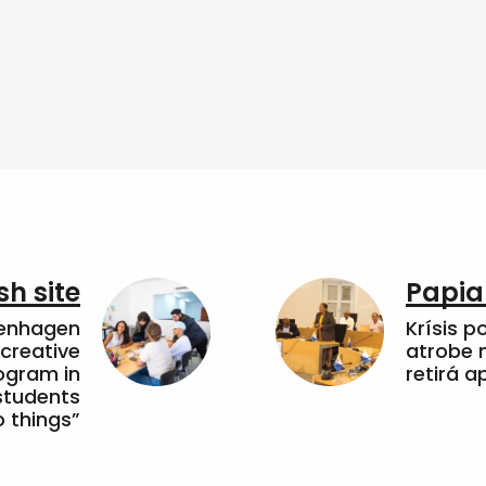
sh site
Papia
penhagen
Krísis p
 creative
atrobe n
ogram in
retirá 
students
 things”