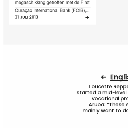
megaschikking getroffen met de First
Curaçao International Bank (FCIB),...
31 JULI 2013
Engli
Loucette Rep
started a mid-level
vocational pr
Aruba: “These 
mainly want to do