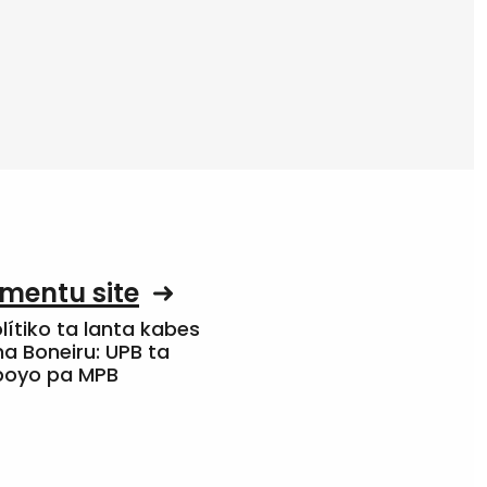
mentu site
olítiko ta lanta kabes
a Boneiru: UPB ta
apoyo pa MPB