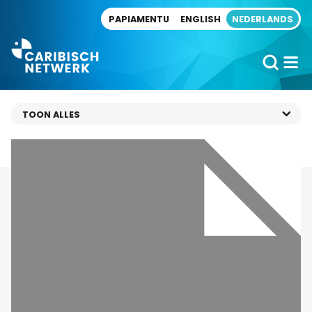
Direct naar artikel
PAPIAMENTU
ENGLISH
NEDERLANDS