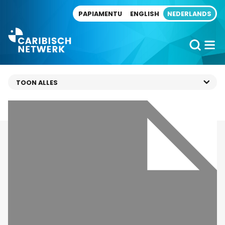
Direct naar artikel
PAPIAMENTU
ENGLISH
NEDERLANDS