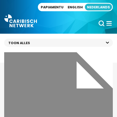
Direct naar artikel
PAPIAMENTU
ENGLISH
NEDERLANDS