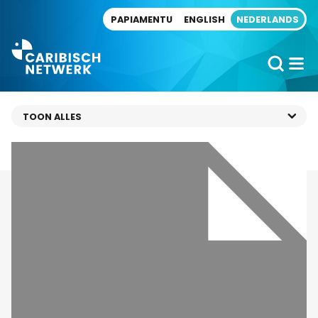
Direct naar artikel
PAPIAMENTU
ENGLISH
NEDERLANDS