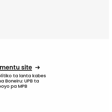
mentu site
olítiko ta lanta kabes
a Boneiru: UPB ta
apoyo pa MPB