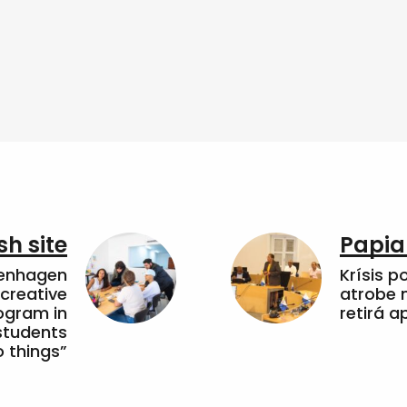
sh site
Papia
penhagen
Krísis p
 creative
atrobe n
ogram in
retirá 
students
 things”