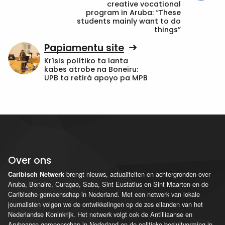
creative vocational
program in Aruba: “These
students mainly want to do
things”
Papiamentu site
Krísis polítiko ta lanta
kabes atrobe na Boneiru:
UPB ta retirá apoyo pa MPB
Over ons
brengt nieuws, actualiteiten en achtergronden over
Caribisch Netwerk
Aruba, Bonaire, Curaçao, Saba, Sint Eustatius en Sint Maarten en de
Caribische gemeenschap in Nederland. Met een netwerk van lokale
journalisten volgen we de ontwikkelingen op de zes eilanden van het
Nederlandse Koninkrijk. Het netwerk volgt ook de Antilliaanse en
Arubaanse gemeenschap in Nederland en de politieke besluitvorming in