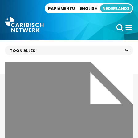
Direct naar artikel
PAPIAMENTU
ENGLISH
NEDERLANDS