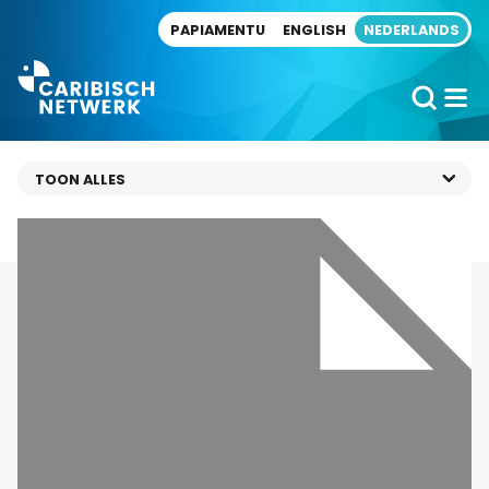
Direct naar artikel
PAPIAMENTU
ENGLISH
NEDERLANDS