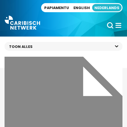
Direct naar artikel
PAPIAMENTU
ENGLISH
NEDERLANDS