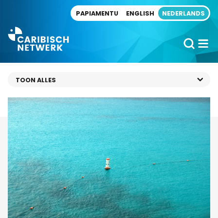
Direct naar artikel
PAPIAMENTU
ENGLISH
NEDERLANDS