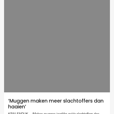
‘Muggen maken meer slachtoffers dan
haaien’
KRALENDIJK – “Maken muggen jaarlijks méér slachtoffers dan