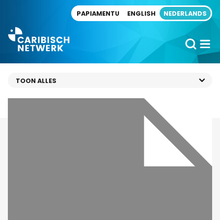
Direct naar artikel
PAPIAMENTU
ENGLISH
NEDERLANDS