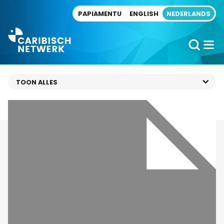
Direct naar artikel
PAPIAMENTU
ENGLISH
NEDERLANDS