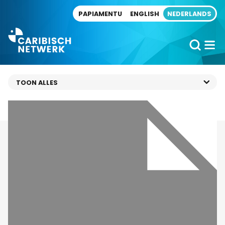
Direct naar artikel
PAPIAMENTU
ENGLISH
NEDERLANDS