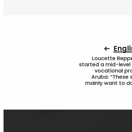
Engli
Loucette Rep
started a mid-level
vocational pr
Aruba: “These 
mainly want to do