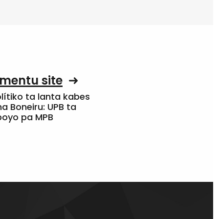
mentu site
olítiko ta lanta kabes
a Boneiru: UPB ta
apoyo pa MPB