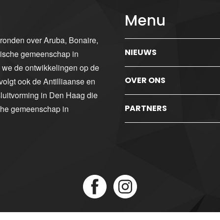
Menu
gronden over Aruba, Bonaire,
NIEUWS
ibische gemeenschap in
n we de ontwikkelingen op de
OVER ONS
volgt ook de Antilliaanse en
luitvorming in Den Haag die
PARTNERS
sche gemeenschap in