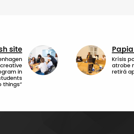
sh site
Papia
penhagen
Krísis p
 creative
atrobe n
ogram in
retirá 
students
 things”