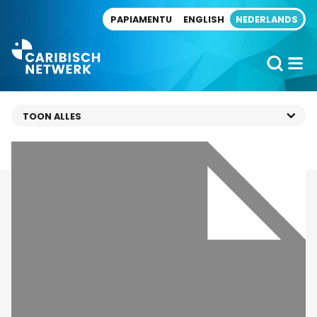
Direct naar artikel
PAPIAMENTU
ENGLISH
NEDERLANDS