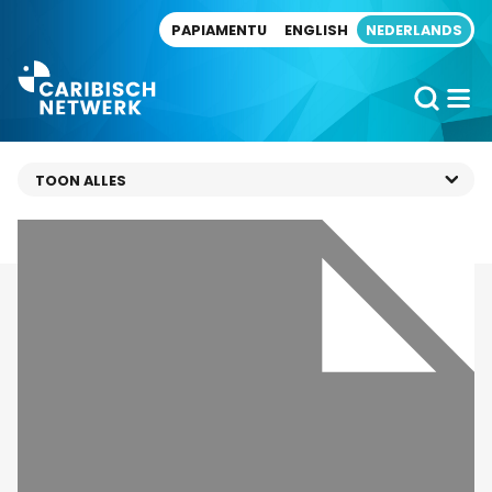
Direct naar artikel
PAPIAMENTU
ENGLISH
NEDERLANDS