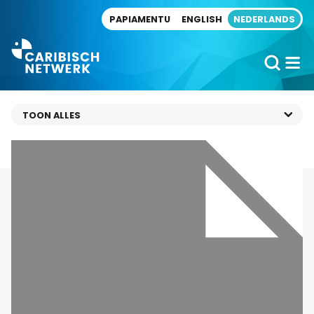
Direct naar artikel
PAPIAMENTU
ENGLISH
NEDERLANDS