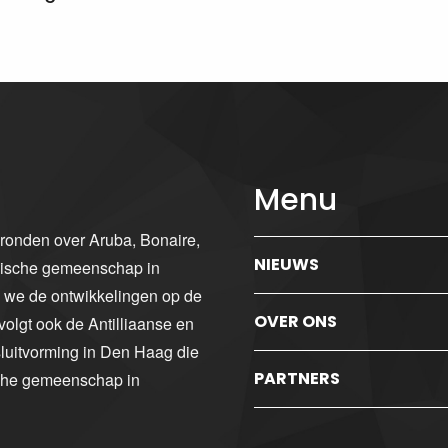
Menu
gronden over Aruba, Bonaire,
NIEUWS
ibische gemeenschap in
n we de ontwikkelingen op de
OVER ONS
volgt ook de Antilliaanse en
luitvorming in Den Haag die
PARTNERS
sche gemeenschap in