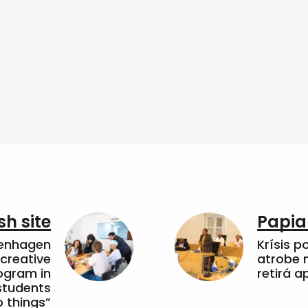
sh site
Papia
penhagen
Krísis p
 creative
atrobe n
ogram in
retirá 
students
 things”