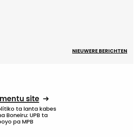
NIEUWERE BERICHTEN
mentu site
olítiko ta lanta kabes
a Boneiru: UPB ta
apoyo pa MPB