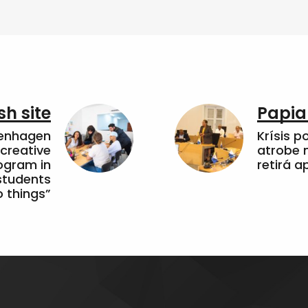
sh site
Papia
penhagen
Krísis p
 creative
atrobe n
ogram in
retirá 
students
 things”