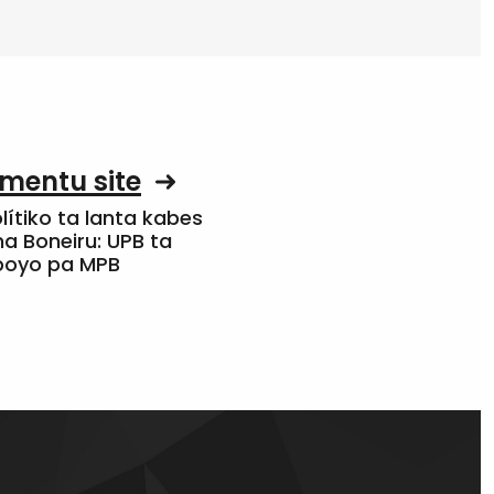
mentu site
olítiko ta lanta kabes
a Boneiru: UPB ta
apoyo pa MPB