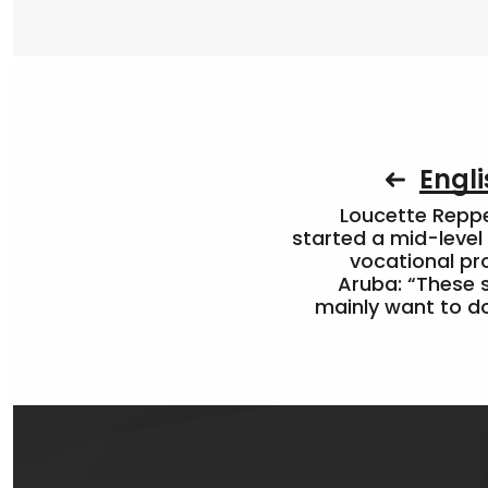
Engli
Loucette Rep
started a mid-level
vocational pr
Aruba: “These 
mainly want to do