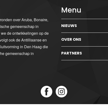
Menu
gronden over Aruba, Bonaire,
NIEUWS
ibische gemeenschap in
n we de ontwikkelingen op de
OVER ONS
volgt ook de Antilliaanse en
luitvorming in Den Haag die
PARTNERS
sche gemeenschap in