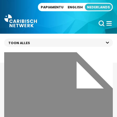
Direct naar artikel
PAPIAMENTU
ENGLISH
NEDERLANDS