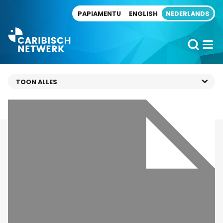
Direct naar artikel
PAPIAMENTU
ENGLISH
NEDERLANDS