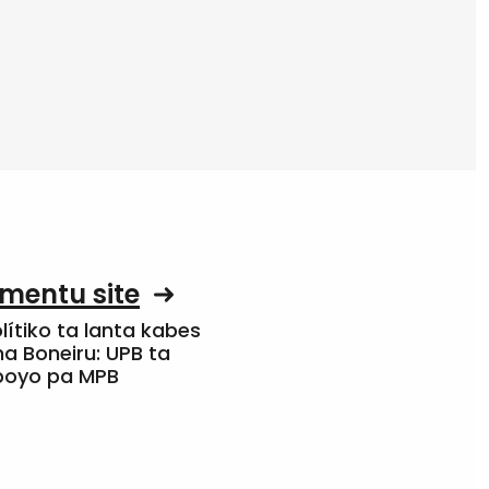
mentu site
olítiko ta lanta kabes
a Boneiru: UPB ta
apoyo pa MPB