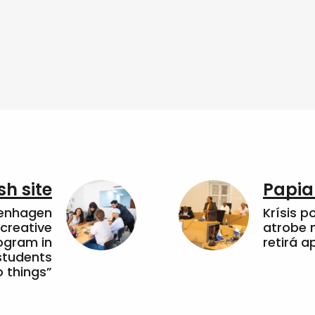
sh site
Papia
penhagen
Krísis p
 creative
atrobe n
ogram in
retirá 
students
 things”