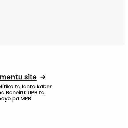
mentu site
olítiko ta lanta kabes
a Boneiru: UPB ta
apoyo pa MPB