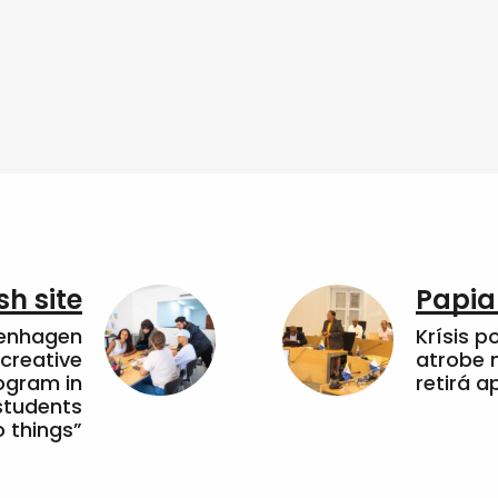
sh site
Papia
penhagen
Krísis p
 creative
atrobe n
ogram in
retirá 
students
 things”