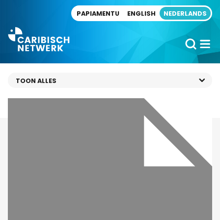
Direct naar artikel
PAPIAMENTU
ENGLISH
NEDERLANDS