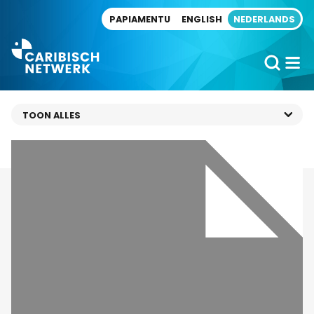
Direct naar artikel
PAPIAMENTU
ENGLISH
NEDERLANDS