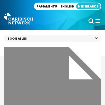
Direct naar artikel
PAPIAMENTU
ENGLISH
NEDERLANDS