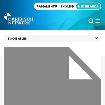
Direct naar artikel
PAPIAMENTU
ENGLISH
NEDERLANDS