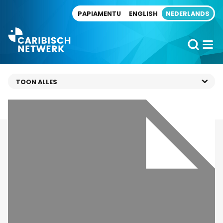
Direct naar artikel
PAPIAMENTU
ENGLISH
NEDERLANDS