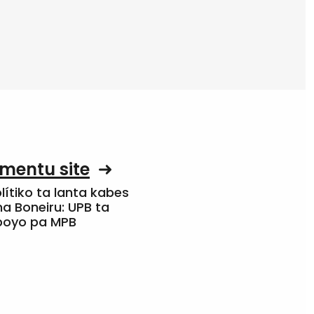
mentu site
olítiko ta lanta kabes
a Boneiru: UPB ta
apoyo pa MPB