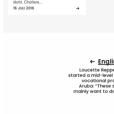
dicht. Chollers...
16 JULI 2016
Engli
Loucette Rep
started a mid-level
vocational pr
Aruba: “These 
mainly want to do