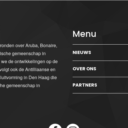
Menu
gronden over Aruba, Bonaire,
NIEUWS
ibische gemeenschap in
n we de ontwikkelingen op de
OVER ONS
volgt ook de Antilliaanse en
luitvorming in Den Haag die
PARTNERS
sche gemeenschap in