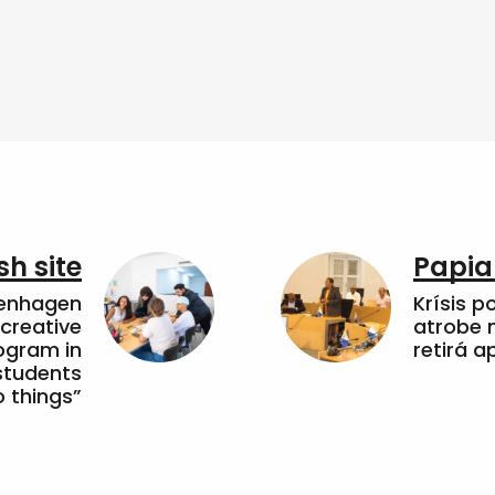
sh site
Papia
penhagen
Krísis p
 creative
atrobe n
ogram in
retirá 
students
 things”