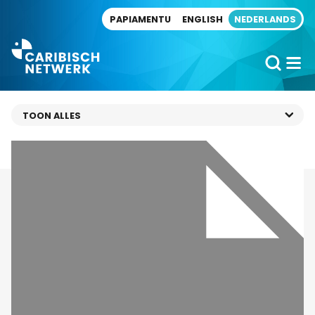
Direct naar artikel
PAPIAMENTU
ENGLISH
NEDERLANDS