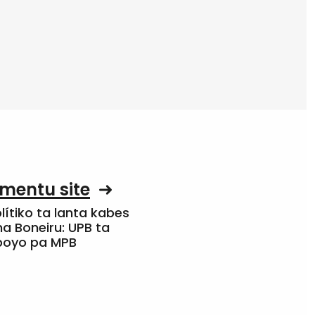
mentu site
olítiko ta lanta kabes
a Boneiru: UPB ta
apoyo pa MPB