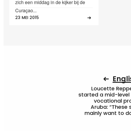
zich een middag in de kijker bij de
Curaçao...
23 MEI 2015
Engli
Loucette Rep
started a mid-level
vocational pr
Aruba: “These 
mainly want to do