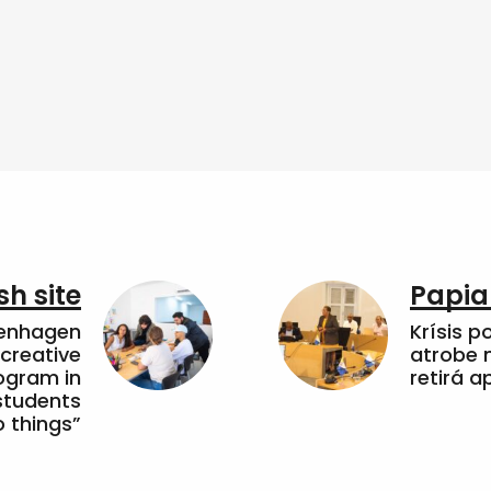
sh site
Papia
penhagen
Krísis p
 creative
atrobe n
ogram in
retirá 
students
 things”