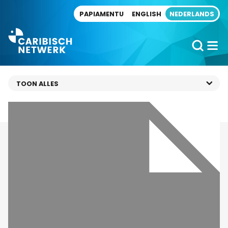
Direct naar artikel
PAPIAMENTU
ENGLISH
NEDERLANDS