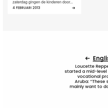
zaterdag gingen de kinderen door...
4 FEBRUARI 2013
Engli
Loucette Rep
started a mid-level
vocational pr
Aruba: “These 
mainly want to do