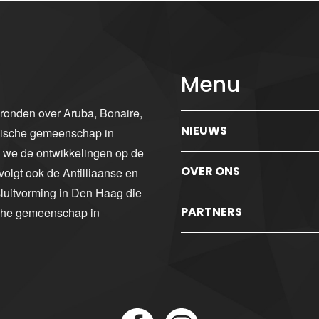
Menu
gronden over Aruba, Bonaire,
NIEUWS
ibische gemeenschap in
n we de ontwikkelingen op de
OVER ONS
volgt ook de Antilliaanse en
luitvorming in Den Haag die
PARTNERS
sche gemeenschap in