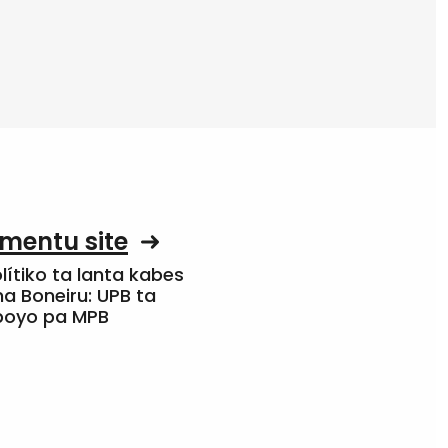
mentu site
olítiko ta lanta kabes
a Boneiru: UPB ta
apoyo pa MPB