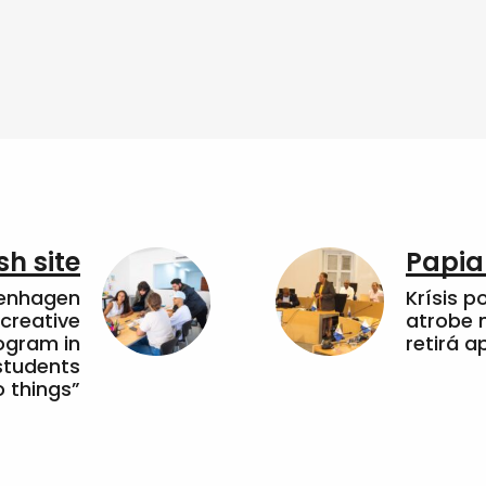
sh site
Papia
penhagen
Krísis p
 creative
atrobe n
ogram in
retirá 
students
 things”