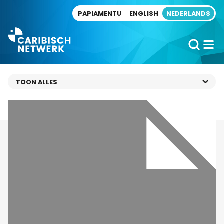
Direct naar artikel
PAPIAMENTU
ENGLISH
NEDERLANDS