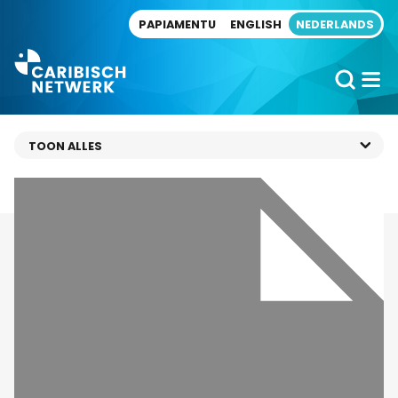
Direct naar artikel
PAPIAMENTU
ENGLISH
NEDERLANDS