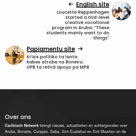
English site
Loucette Reppenhagen
started a mid-level
creative vocational
program in Aruba: “These
students mainly want to do
things”
Papiamentu site
Krísis polítiko ta lanta
kabes atrobe na Boneiru:
UPB ta retirá apoyo pa MPB
Over ons
brengt nieuws, actualiteiten en achtergronden over
Caribisch Netwerk
Aruba, Bonaire, Curaçao, Saba, Sint Eustatius en Sint Maarten en de