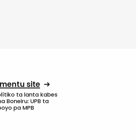
mentu site
olítiko ta lanta kabes
a Boneiru: UPB ta
apoyo pa MPB