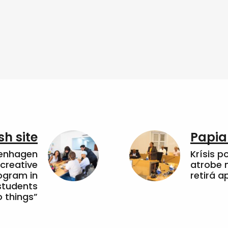
sh site
Papia
penhagen
Krísis p
 creative
atrobe n
ogram in
retirá 
students
 things”