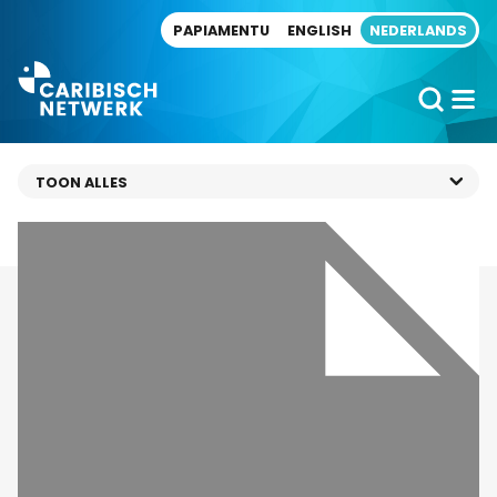
Direct naar artikel
PAPIAMENTU
ENGLISH
NEDERLANDS