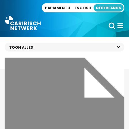
Direct naar artikel
PAPIAMENTU
ENGLISH
NEDERLANDS