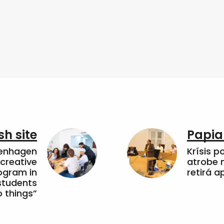
sh site
Papia
penhagen
Krísis p
 creative
atrobe n
ogram in
retirá 
students
 things”