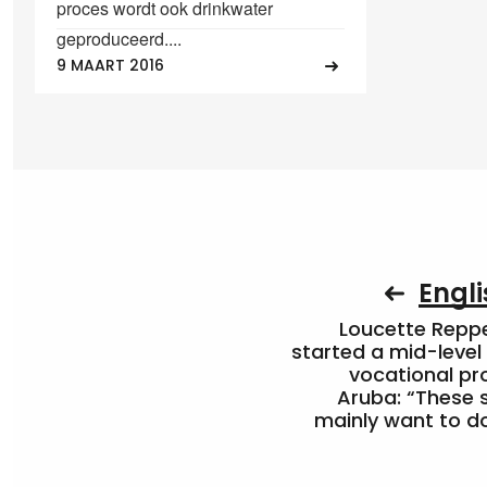
proces wordt ook drinkwater
geproduceerd....
9 MAART 2016
Engli
Loucette Rep
started a mid-level
vocational pr
Aruba: “These 
mainly want to do