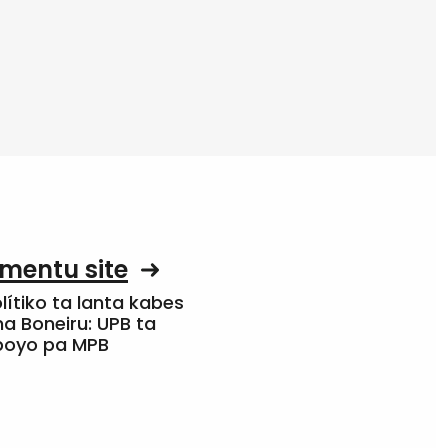
mentu site
olítiko ta lanta kabes
a Boneiru: UPB ta
apoyo pa MPB